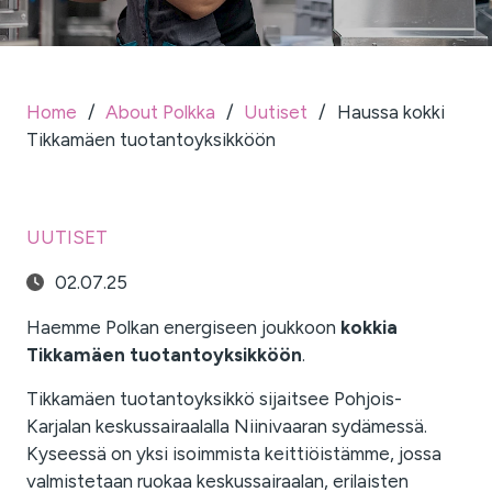
Home
/
About Polkka
/
Uutiset
/
Haussa kokki
Tikkamäen tuotantoyksikköön
UUTISET
02.07.25
Haemme Polkan energiseen joukkoon
kokkia
Tikkamäen tuotantoyksikköön
.
Tikkamäen tuotantoyksikkö sijaitsee Pohjois-
Karjalan keskussairaalalla Niinivaaran sydämessä.
Kyseessä on yksi isoimmista keittiöistämme, jossa
valmistetaan ruokaa keskussairaalan, erilaisten