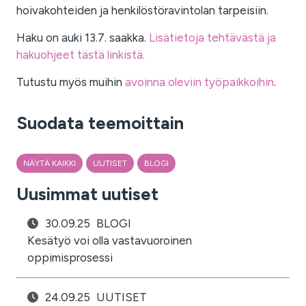
hoivakohteiden ja henkilöstöravintolan tarpeisiin.
Haku on auki 13.7. saakka.
Lisätietoja tehtävästä ja
hakuohjeet tästä linkistä.
Tutustu myös muihin
avoinna oleviin työpaikkoihin
.
Suodata teemoittain
NÄYTÄ KAIKKI
UUTISET
BLOGI
Uusimmat uutiset
30.09.25
BLOGI
Kesätyö voi olla vastavuoroinen
oppimisprosessi
24.09.25
UUTISET