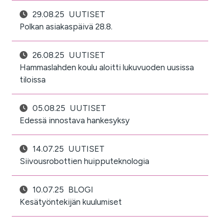
29.08.25
UUTISET
Polkan asiakaspäivä 28.8.
26.08.25
UUTISET
Hammaslahden koulu aloitti lukuvuoden uusissa
tiloissa
05.08.25
UUTISET
Edessä innostava hankesyksy
14.07.25
UUTISET
Siivousrobottien huipputeknologia
10.07.25
BLOGI
Kesätyöntekijän kuulumiset