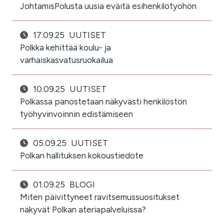
JohtamisPolusta uusia eväitä esihenkilötyöhön
17.09.25
UUTISET
Polkka kehittää koulu- ja
varhaiskasvatusruokailua
10.09.25
UUTISET
Polkassa panostetaan näkyvästi henkilöstön
työhyvinvoinnin edistämiseen
05.09.25
UUTISET
Polkan hallituksen kokoustiedote
01.09.25
BLOGI
Miten päivittyneet ravitsemussuositukset
näkyvät Polkan ateriapalveluissa?