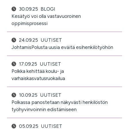
30.09.25
BLOGI
Kesätyö voi olla vastavuoroinen
oppimisprosessi
24.09.25
UUTISET
JohtamisPolusta uusia eväitä esihenkilötyöhön
17.09.25
UUTISET
Polkka kehittää koulu- ja
varhaiskasvatusruokailua
10.09.25
UUTISET
Polkassa panostetaan näkyvästi henkilöstön
työhyvinvoinnin edistämiseen
05.09.25
UUTISET