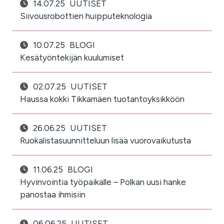
14.07.25
UUTISET
Siivousrobottien huipputeknologia
10.07.25
BLOGI
Kesätyöntekijän kuulumiset
02.07.25
UUTISET
Haussa kokki Tikkamäen tuotantoyksikköön
26.06.25
UUTISET
Ruokalistasuunnitteluun lisää vuorovaikutusta
11.06.25
BLOGI
Hyvinvointia työpaikalle – Polkan uusi hanke
panostaa ihmisiin
06.06.25
UUTISET