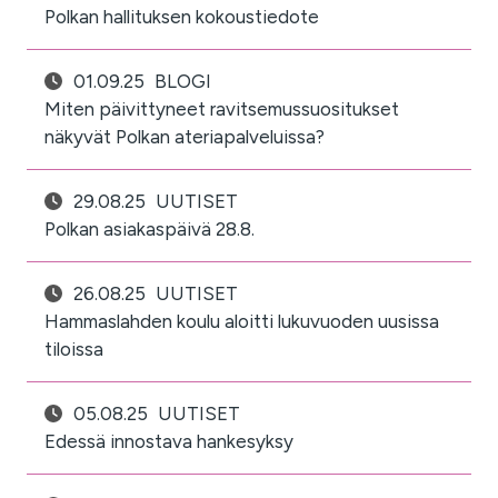
Polkan hallituksen kokoustiedote
01.09.25
BLOGI
Miten päivittyneet ravitsemussuositukset
näkyvät Polkan ateriapalveluissa?
29.08.25
UUTISET
Polkan asiakaspäivä 28.8.
26.08.25
UUTISET
Hammaslahden koulu aloitti lukuvuoden uusissa
tiloissa
05.08.25
UUTISET
Edessä innostava hankesyksy