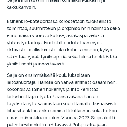
Saijaa muistettiin finaalin kunniaksi kukkasin ja
kakkukahvein.
Esihenkilö-kategoriassa korostetaan tuloksellista
toimintaa, suunnittelun ja organisoinnin hallintaa sekä
erinomaisia vuorovaikutus-, asiakaspalvelu- ja
yhteistyötaitoja. Finalistilta odotetaan myös
aktiivista osallistumista alan kehittämiseen, kykyä
rakentaa hyvää työilmapiiriä sekä tukea henkilöstöä
yksilöllisesti ja innostavasti.
Saija on ensimmäiseltä koulutukseltaan
laitoshuoltaja. Hänellä on vahva ammattiosaaminen,
kokonaisvaltainen näkemys ja into kehittää
laitoshuoltajan työtä. Uransa aikana hän on
täydentänyt osaamistaan suorittamalla itsenäisesti
lähiesihenkilön erikoisammattitutkinnon sekä Polkan
oman esihenkilöurapolun. Vuonna 2023 Saija aloitti
palveluesihenkilön tehtävässä Pohjois-Karjalan