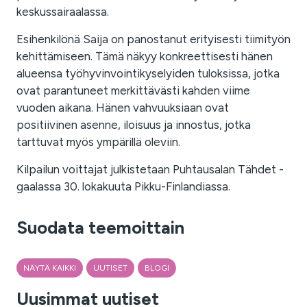
keskussairaalassa.
Esihenkilönä Saija on panostanut erityisesti tiimityön
kehittämiseen. Tämä näkyy konkreettisesti hänen
alueensa työhyvinvointikyselyiden tuloksissa, jotka
ovat parantuneet merkittävästi kahden viime
vuoden aikana. Hänen vahvuuksiaan ovat
positiivinen asenne, iloisuus ja innostus, jotka
tarttuvat myös ympärillä oleviin.
Kilpailun voittajat julkistetaan Puhtausalan Tähdet -
gaalassa 30. lokakuuta Pikku-Finlandiassa.
Suodata teemoittain
NÄYTÄ KAIKKI
UUTISET
BLOGI
Uusimmat uutiset