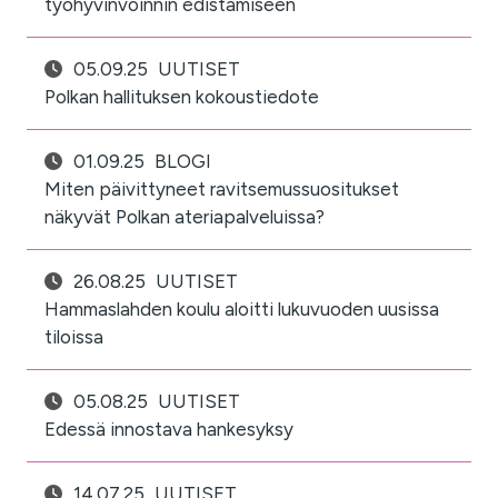
työhyvinvoinnin edistämiseen
05.09.25
UUTISET
Polkan hallituksen kokoustiedote
01.09.25
BLOGI
Miten päivittyneet ravitsemussuositukset
näkyvät Polkan ateriapalveluissa?
26.08.25
UUTISET
Hammaslahden koulu aloitti lukuvuoden uusissa
tiloissa
05.08.25
UUTISET
Edessä innostava hankesyksy
14.07.25
UUTISET