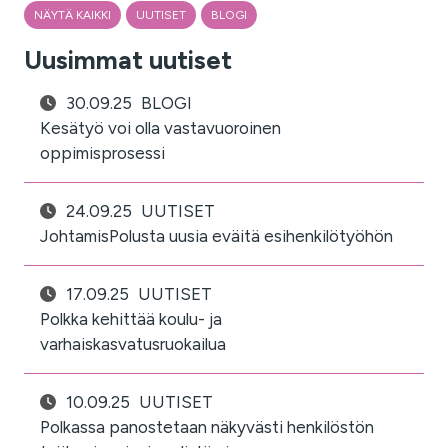
NÄYTÄ KAIKKI
UUTISET
BLOGI
Uusimmat uutiset
30.09.25
BLOGI
Kesätyö voi olla vastavuoroinen
oppimisprosessi
24.09.25
UUTISET
JohtamisPolusta uusia eväitä esihenkilötyöhön
17.09.25
UUTISET
Polkka kehittää koulu- ja
varhaiskasvatusruokailua
10.09.25
UUTISET
Polkassa panostetaan näkyvästi henkilöstön