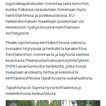
logistiikkapalveluiden toimintaa sekä kerrottiin,
kuinka Polkassa varaudutaan toimimaan myös
häiriötilanteissa ja poikkeusoloissa. EU-
hankerahoituksen maailmaan puolestaan vei
henkilöstön työhyvinvoinnin kehittämisen
esittelypiste.
Pihalle sijoitetussa kenttäkeittiössä valmistui
lounaaksi höyryävää ja herkullista kanakeittoa.
Kenttäkeittiön toiminnasta ja käytöstä saimme
koulutusta Maanpuolustuskoulutusyhdistyksen
(MPK) asiantuntevilta henkilöiltä, jotka toivat
mukanaan arvokasta tietoa ja kokemusta
kenttäolosuhteissa tapahtuvasta ruokahuollosta.
Tapahtuma oli täynnä hyviä kohtaamisia ja
mielenkiitoisia keskusteluita.