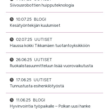
Siivousrobottien huipputeknologia
10.07.25
BLOGI
Kesätyöntekijän kuulumiset
02.07.25
UUTISET
Haussa kokki Tikkamäen tuotantoyksikköön
26.06.25
UUTISET
Ruokalistasuunnitteluun lisää vuorovaikutusta
17.06.25
UUTISET
Tunnustusta esihenkilötyöstä
11.06.25
BLOGI
Hyvinvointia työpaikalle – Polkan uusi hanke