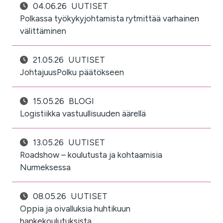
04.06.26
UUTISET
Polkassa työkykyjohtamista rytmittää varhainen
välittäminen
21.05.26
UUTISET
JohtajuusPolku päätökseen
15.05.26
BLOGI
Logistiikka vastuullisuuden äärellä
13.05.26
UUTISET
Roadshow – koulutusta ja kohtaamisia
Nurmeksessa
08.05.26
UUTISET
Oppia ja oivalluksia huhtikuun
hankekoulutuksista