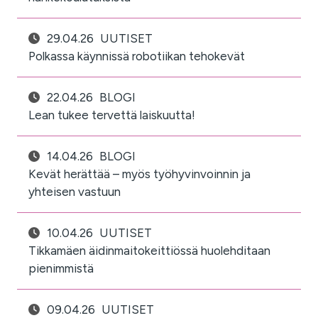
29.04.26
UUTISET
Polkassa käynnissä robotiikan tehokevät
22.04.26
BLOGI
Lean tukee tervettä laiskuutta!
14.04.26
BLOGI
Kevät herättää – myös työhyvinvoinnin ja
yhteisen vastuun
10.04.26
UUTISET
Tikkamäen äidinmaitokeittiössä huolehditaan
pienimmistä
09.04.26
UUTISET