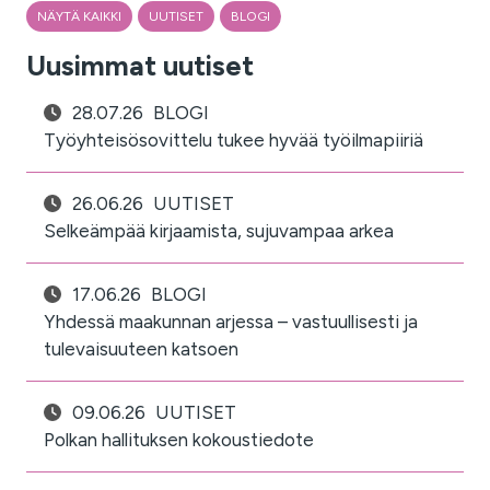
NÄYTÄ KAIKKI
UUTISET
BLOGI
Uusimmat uutiset
28.07.26
BLOGI
Työyhteisösovittelu tukee hyvää työilmapiiriä
26.06.26
UUTISET
Selkeämpää kirjaamista, sujuvampaa arkea
17.06.26
BLOGI
Yhdessä maakunnan arjessa – vastuullisesti ja
tulevaisuuteen katsoen
09.06.26
UUTISET
Polkan hallituksen kokoustiedote