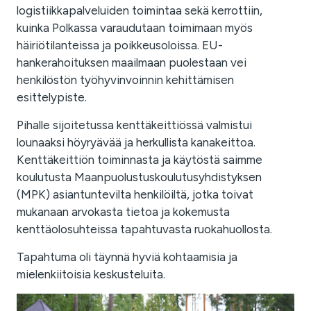
logistiikkapalveluiden toimintaa sekä kerrottiin,
kuinka Polkassa varaudutaan toimimaan myös
häiriötilanteissa ja poikkeusoloissa. EU-
hankerahoituksen maailmaan puolestaan vei
henkilöstön työhyvinvoinnin kehittämisen
esittelypiste.
Pihalle sijoitetussa kenttäkeittiössä valmistui
lounaaksi höyryävää ja herkullista kanakeittoa.
Kenttäkeittiön toiminnasta ja käytöstä saimme
koulutusta Maanpuolustuskoulutusyhdistyksen
(MPK) asiantuntevilta henkilöiltä, jotka toivat
mukanaan arvokasta tietoa ja kokemusta
kenttäolosuhteissa tapahtuvasta ruokahuollosta.
Tapahtuma oli täynnä hyviä kohtaamisia ja
mielenkiitoisia keskusteluita.