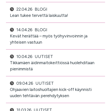
22.04.26
BLOGI
Lean tukee tervettä laiskuutta!
14.04.26
BLOGI
Kevät herättää – myös työhyvinvoinnin ja
yhteisen vastuun
10.04.26
UUTISET
Tikkamäen äidinmaitokeittiössä huolehditaan
pienimmistä
09.04.26
UUTISET
Ohjaavien laitoshuoltajien kick-off käynnisti
uuden tehtävän perehdytyksen
31.03.26
UUTISET