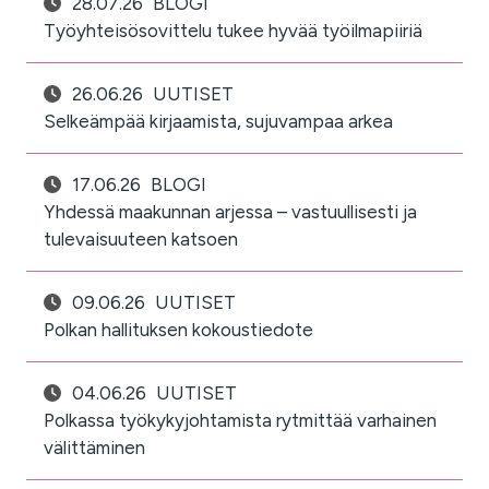
28.07.26
BLOGI
Työyhteisösovittelu tukee hyvää työilmapiiriä
26.06.26
UUTISET
Selkeämpää kirjaamista, sujuvampaa arkea
17.06.26
BLOGI
Yhdessä maakunnan arjessa – vastuullisesti ja
tulevaisuuteen katsoen
09.06.26
UUTISET
Polkan hallituksen kokoustiedote
04.06.26
UUTISET
Polkassa työkykyjohtamista rytmittää varhainen
välittäminen