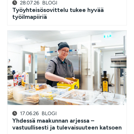
28.07.26
BLOGI
Työyhteisösovittelu tukee hyvää
työilmapiiriä
17.06.26
BLOGI
Yhdessä maakunnan arjessa –
vastuullisesti ja tulevaisuuteen katsoen