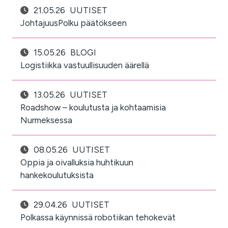
21.05.26
UUTISET
JohtajuusPolku päätökseen
15.05.26
BLOGI
Logistiikka vastuullisuuden äärellä
13.05.26
UUTISET
Roadshow – koulutusta ja kohtaamisia
Nurmeksessa
08.05.26
UUTISET
Oppia ja oivalluksia huhtikuun
hankekoulutuksista
29.04.26
UUTISET
Polkassa käynnissä robotiikan tehokevät