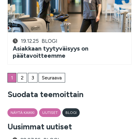
19.12.25
BLOGI
Asiakkaan tyytyväisyys on
päätavoitteemme
1
2
3
Seuraava
Suodata teemoittain
NÄYTÄ KAIKKI
UUTISET
BLOGI
Uusimmat uutiset