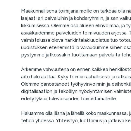
Maakunnallisena toimijana meille on tärkeää olla
laajasti eri palveluihin ja kohderyhmiin, ja sen vai
liikkumisessa. Olemme osa alueen elinvoimaa, ja t
asiakkaidemme palveluiden toimivuuden arjessa. 
valmistelussa oleva hankintalakiuudistus tuo tot
uudistuksen etenemistä ja varaudumme siihen osa
pystymme jatkossakin tuottamaan palveluita tehokk
Arkemme vahvuutena on ennen kaikkea henkilöstöm
aito halu auttaa. Kyky toimia rauhallisesti ja rat
Olemme panostaneet työhyvinvoinnin ja esihenkil
digitalisaation ja tekoälyn hyödyntämisen valmis
edellytyksiä tulevaisuuden toimintamalleille.
Haluamme olla läsnä ja lähellä koko maakunnassa, j
tehdä yhdessä. Yhteistyö, luottamus ja jatkuva k