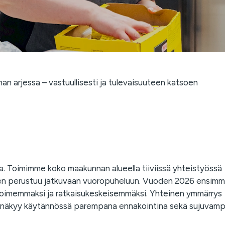
n arjessa – vastuullisesti ja tulevaisuuteen katsoen
sa. Toimimme koko maakunnan alueella tiiviissä yhteistyössä
inen perustuu jatkuvaan vuoropuheluun. Vuoden 2026 ensimmä
 avoimemmaksi ja ratkaisukeskeisemmäksi. Yhteinen ymmärrys
ä näkyy käytännössä parempana ennakointina sekä sujuvamp