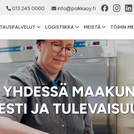
013 245 0000
info@polkkaoy.fi
TAUSPALVELUT
LOGISTIIKKA
MEISTÄ
TÖIHIN ME
YHDESSÄ MAAKUN
ESTI JA TULEVAIS