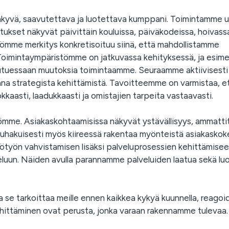
 näkyvä, saavutettava ja luotettava kumppani. Toimintamme u
kutukset näkyvät päivittäin kouluissa, päiväkodeissa, hoivass
yömme merkitys konkretisoituu siinä, että mahdollistamme
Toimintaympäristömme on jatkuvassa kehityksessä, ja esimer
eutuessaan muutoksia toimintaamme. Seuraamme aktiivisesti
na strategista kehittämistä. Tavoitteemme on varmistaa, e
aasti, laadukkaasti ja omistajien tarpeita vastaavasti.
me. Asiakaskohtaamisissa näkyvät ystävällisyys, ammattit
kaisuhakuisesti myös kiireessä rakentaa myönteistä asiakasko
ötyön vahvistamisen lisäksi palveluprosessien kehittämise
teluun. Näiden avulla parannamme palveluiden laatua sekä l
a se tarkoittaa meille ennen kaikkea kykyä kuunnella, reagoid
ehittäminen ovat perusta, jonka varaan rakennamme tulevaa.