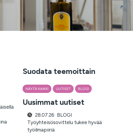
Suodata teemoittain
NÄYTÄ KAIKKI
UUTISET
BLOGI
Uusimmat uutiset
isellä
28.07.26
BLOGI
ina
Työyhteisösovittelu tukee hyvää
työilmapiiriä