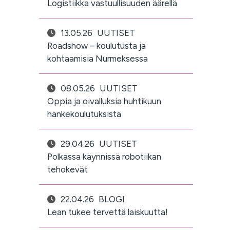
Logistiikka vastuullisuuden äärellä
13.05.26
UUTISET
Roadshow – koulutusta ja
kohtaamisia Nurmeksessa
08.05.26
UUTISET
Oppia ja oivalluksia huhtikuun
hankekoulutuksista
29.04.26
UUTISET
Polkassa käynnissä robotiikan
tehokevät
22.04.26
BLOGI
Lean tukee tervettä laiskuutta!