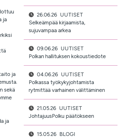
lottuu
26.06.26
UUTISET
a ja
Selkeämpää kirjaamista,
sujuvampaa arkea
kiksi
09.06.26
UUTISET
ttä
Polkan hallituksen kokoustiedote
aito ja
04.06.26
UUTISET
kemusta.
Polkassa työkykyjohtamista
en sekä
rytmittää varhainen välittäminen
uomme
21.05.26
UUTISET
JohtajuusPolku päätökseen
a ja
15.05.26
BLOGI