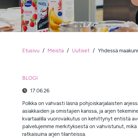
Etusivu
/
Meistä
/
Uutiset
/
Yhdessä maakunna
BLOGI
17.06.26
Polkka on vahvasti läsnä pohjoiskarjalaisten arjes
asiakkaiden ja omistajien kanssa, ja arjen tekem
kvartaalilla vuorovaikutus on kehittynyt entistä
palvelujemme merkityksestä on vahvistunut, mik
ratkaisuina arjen tilanteissa.