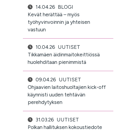
14.04.26
BLOGI
Kevät herättää – myös
työhyvinvoinnin ja yhteisen
vastuun
10.04.26
UUTISET
Tikkamäen äidinmaitokeittiössä
huolehditaan pienimmistä
09.04.26
UUTISET
Ohjaavien laitoshuoltajien kick-off
käynnisti uuden tehtävän
perehdytyksen
31.03.26
UUTISET
Polkan hallituksen kokoustiedote