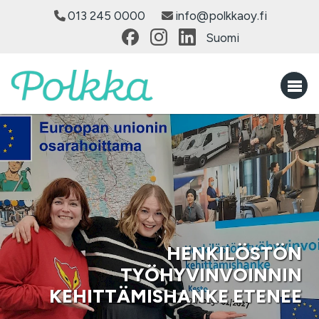
013 245 0000
info@polkkaoy.fi
Suomi
HENKILÖSTÖN
TYÖHYVINVOINNIN
KEHITTÄMISHANKE ETENEE