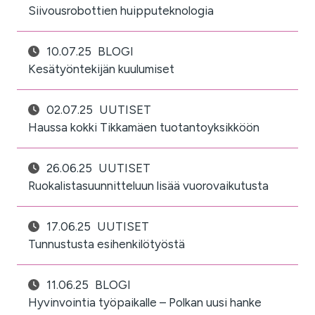
Siivousrobottien huipputeknologia
10.07.25
BLOGI
Kesätyöntekijän kuulumiset
02.07.25
UUTISET
Haussa kokki Tikkamäen tuotantoyksikköön
26.06.25
UUTISET
Ruokalistasuunnitteluun lisää vuorovaikutusta
17.06.25
UUTISET
Tunnustusta esihenkilötyöstä
11.06.25
BLOGI
Hyvinvointia työpaikalle – Polkan uusi hanke