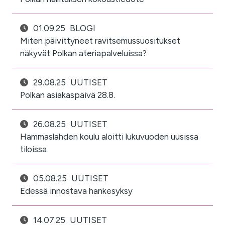
01.09.25
BLOGI
Miten päivittyneet ravitsemussuositukset
näkyvät Polkan ateriapalveluissa?
29.08.25
UUTISET
Polkan asiakaspäivä 28.8.
26.08.25
UUTISET
Hammaslahden koulu aloitti lukuvuoden uusissa
tiloissa
05.08.25
UUTISET
Edessä innostava hankesyksy
14.07.25
UUTISET