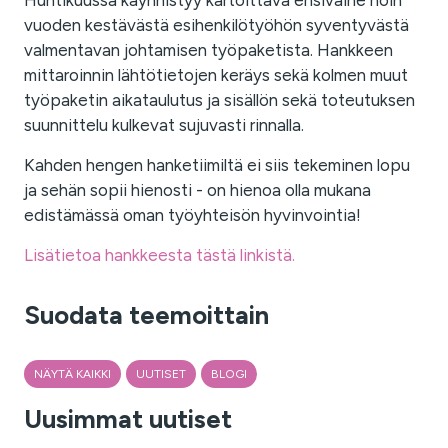
Huhtikuussa käynnistyy kartoittava ensivaihe noin
vuoden kestävästä esihenkilötyöhön syventyvästä
valmentavan johtamisen työpaketista. Hankkeen
mittaroinnin lähtötietojen keräys sekä kolmen muut
työpaketin aikataulutus ja sisällön sekä toteutuksen
suunnittelu kulkevat sujuvasti rinnalla.
Kahden hengen hanketiimiltä ei siis tekeminen lopu
ja sehän sopii hienosti - on hienoa olla mukana
edistämässä oman työyhteisön hyvinvointia!
Lisätietoa hankkeesta tästä linkistä.
Suodata teemoittain
NÄYTÄ KAIKKI
UUTISET
BLOGI
Uusimmat uutiset