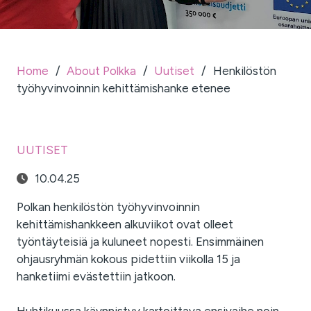
Home
/
About Polkka
/
Uutiset
/
Henkilöstön
työhyvinvoinnin kehittämishanke etenee
UUTISET
10.04.25
Polkan henkilöstön työhyvinvoinnin
kehittämishankkeen alkuviikot ovat olleet
työntäyteisiä ja kuluneet nopesti. Ensimmäinen
ohjausryhmän kokous pidettiin viikolla 15 ja
hanketiimi evästettiin jatkoon.