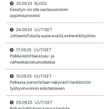
30.09.25
BLOGI
Kesätyö voi olla vastavuoroinen
oppimisprosessi
24.09.25
UUTISET
JohtamisPolusta uusia eväitä esihenkilötyöhön
17.09.25
UUTISET
Polkka kehittää koulu- ja
varhaiskasvatusruokailua
10.09.25
UUTISET
Polkassa panostetaan näkyvästi henkilöstön
työhyvinvoinnin edistämiseen
05.09.25
UUTISET
Polkan hallituksen kokoustiedote